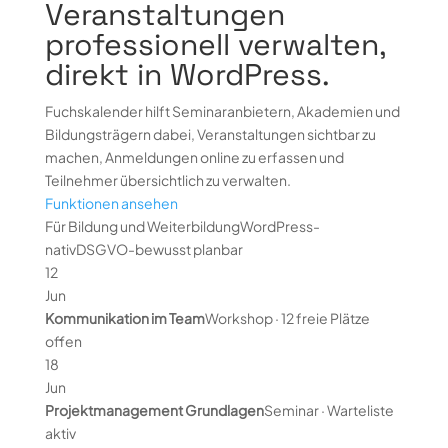
Veranstaltungen
professionell verwalten,
direkt in WordPress.
Fuchskalender hilft Seminaranbietern, Akademien und
Bildungsträgern dabei, Veranstaltungen sichtbar zu
machen, Anmeldungen online zu erfassen und
Teilnehmer übersichtlich zu verwalten.
Funktionen ansehen
Für Bildung und Weiterbildung
WordPress-
nativ
DSGVO-bewusst planbar
12
Jun
Kommunikation im Team
Workshop · 12 freie Plätze
offen
18
Jun
Projektmanagement Grundlagen
Seminar · Warteliste
aktiv