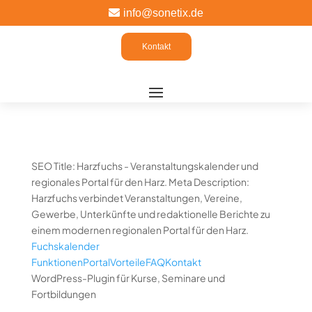

info@sonetix.de
Kontakt
SEO Title: Harzfuchs - Veranstaltungskalender und
regionales Portal für den Harz. Meta Description:
Harzfuchs verbindet Veranstaltungen, Vereine,
Gewerbe, Unterkünfte und redaktionelle Berichte zu
einem modernen regionalen Portal für den Harz.
Fuchskalender
Funktionen
Portal
Vorteile
FAQ
Kontakt
WordPress-Plugin für Kurse, Seminare und
Fortbildungen