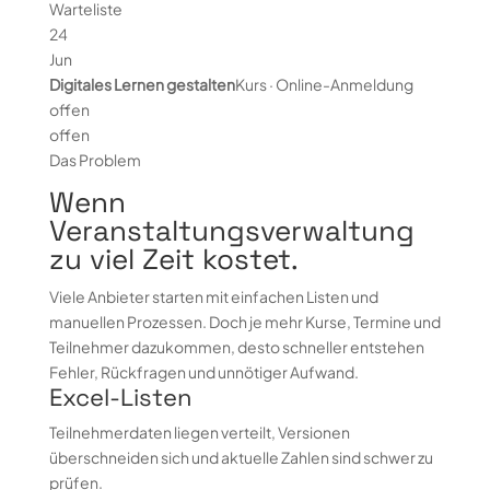
Warteliste
24
Jun
Digitales Lernen gestalten
Kurs · Online-Anmeldung
offen
offen
Das Problem
Wenn
Veranstaltungsverwaltung
zu viel Zeit kostet.
Viele Anbieter starten mit einfachen Listen und
manuellen Prozessen. Doch je mehr Kurse, Termine und
Teilnehmer dazukommen, desto schneller entstehen
Fehler, Rückfragen und unnötiger Aufwand.
Excel-Listen
Teilnehmerdaten liegen verteilt, Versionen
überschneiden sich und aktuelle Zahlen sind schwer zu
prüfen.