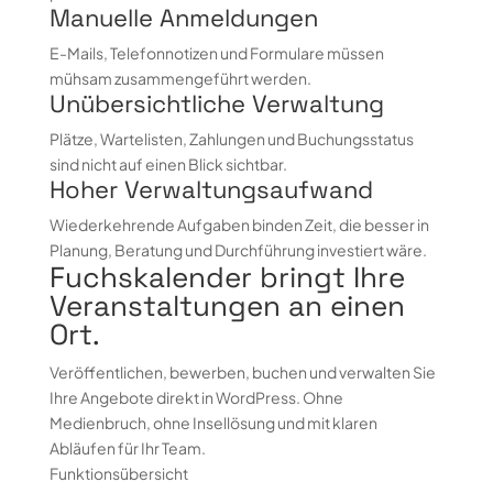
Manuelle Anmeldungen
E-Mails, Telefonnotizen und Formulare müssen
mühsam zusammengeführt werden.
Unübersichtliche Verwaltung
Plätze, Wartelisten, Zahlungen und Buchungsstatus
sind nicht auf einen Blick sichtbar.
Hoher Verwaltungsaufwand
Wiederkehrende Aufgaben binden Zeit, die besser in
Planung, Beratung und Durchführung investiert wäre.
Fuchskalender bringt Ihre
Veranstaltungen an einen
Ort.
Veröffentlichen, bewerben, buchen und verwalten Sie
Ihre Angebote direkt in WordPress. Ohne
Medienbruch, ohne Insellösung und mit klaren
Abläufen für Ihr Team.
Funktionsübersicht