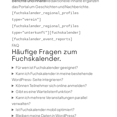
Berichte und Inhalte
Redaktionelle Inhalte ergänzen
das Portal um Geschichten und Nachberichte.
[fuchskalender_regional_profiles
type="verein"]
[fuchskalender_regional_profiles
type="unterkunft"]
[fuchskalender]
[fuchskalender_event_reports]
FAQ
Häufige Fragen zum
Fuchskalender.
Für wen ist Fuchskalender geeignet?
Kann ich Fuchskalender in meine bestehende
WordPress-Seite integrieren?
Können Teilnehmer sich online anmelden?
Gibt es eine Wartelistenfunktion?
Kann ich mehrere Veranstaltungen parallel
verwalten?
Ist Fuchskalender mobil optimiert?
Bleiben meine Daten in WordPress?