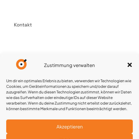
Webmail
Kundenzentrum
Kontakt
Kontakt
Impressum
Datenschutz
Cookie-Richtlinie (EU)
Zustimmung verwalten
Um dir ein optimales Erlebnis zu bieten, verwenden wir Technologien wie
Cookies, um Geräteinformationen zu speichern und/oder darauf
zuzugreifen. Wenn du diesen Technologien zustimmst, können wir Daten
wie das Surfverhalten oder eindeutige IDs auf dieser Website
verarbeiten. Wenn du deine Zustimmung nicht erteilst oder zurückziehst,
© 2026
Sonetix.de
wird
Für diese
können bestimmte Merkmale und Funktionen beeinträchtigt werden.
Sonetix.de |
unterstützt
Webseite
*Alle Preise
durch
Notetec
wurde teilweise
verstehen sich
Refurbishment
die Hilfe von KI
Akzeptieren
inkl. 19%
herangezogen.